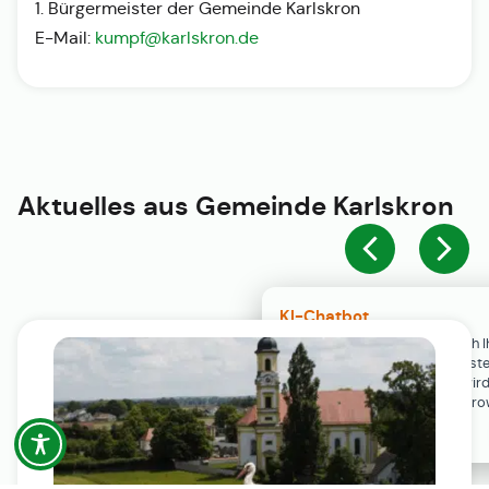
1. Bürgermeister der Gemeinde Karlskron
E-Mail:
kumpf@karlskron.de
Aktuelles aus
Gemeinde Karlskron
KI-Chatbot
Der KI-Chatbot steht erst nach I
Einwilligung in den Cookie-Einste
Verfügung. Der Chat-Verlauf wir
ausschließlich lokal in Ihrem Br
gespeichert.