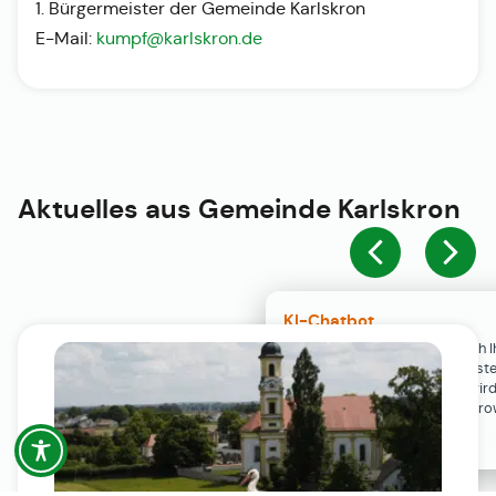
1. Bürgermeister der Gemeinde Karlskron
E-Mail:
kumpf@karlskron.de
Aktuelles aus
Gemeinde Karlskron
KI-Chatbot
Der KI-Chatbot steht erst nach I
Einwilligung in den Cookie-Einste
Verfügung. Der Chat-Verlauf wir
ausschließlich lokal in Ihrem Br
gespeichert.