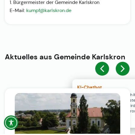
1. Bürgermeister der Gemeinde Karlskron
E-Mail:
kumpf@karlskron.de
Aktuelles aus
Gemeinde Karlskron
KI-Chatbot
Der KI-Chatbot steht erst nach I
Einwilligung in den Cookie-Einste
Verfügung. Der Chat-Verlauf wir
ausschließlich lokal in Ihrem Br
gespeichert.