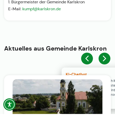
1. Bürgermeister der Gemeinde Karlskron
E-Mail:
kumpf@karlskron.de
Aktuelles aus
Gemeinde Karlskron
KI-Chatbot
Der KI-Chatbot steht erst nach I
Einwilligung in den Cookie-Einste
Verfügung. Der Chat-Verlauf wir
ausschließlich lokal in Ihrem Br
gespeichert.