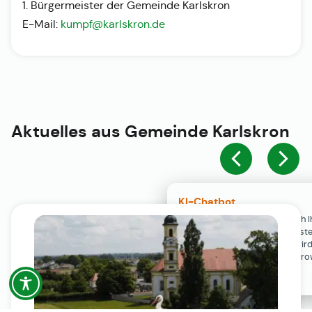
1. Bürgermeister der Gemeinde Karlskron
E-Mail:
kumpf@karlskron.de
Aktuelles aus
Gemeinde Karlskron
KI-Chatbot
Der KI-Chatbot steht erst nach I
Einwilligung in den Cookie-Einste
Verfügung. Der Chat-Verlauf wir
ausschließlich lokal in Ihrem Br
gespeichert.