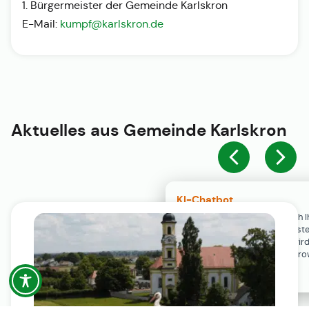
1. Bürgermeister der Gemeinde Karlskron
E-Mail:
kumpf@karlskron.de
Aktuelles aus
Gemeinde Karlskron
KI-Chatbot
Der KI-Chatbot steht erst nach I
Einwilligung in den Cookie-Einste
Verfügung. Der Chat-Verlauf wir
ausschließlich lokal in Ihrem Br
gespeichert.