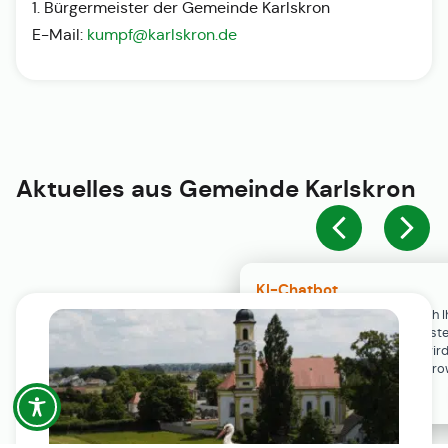
1. Bürgermeister der Gemeinde Karlskron
E-Mail:
kumpf@karlskron.de
Aktuelles aus
Gemeinde Karlskron
KI-Chatbot
Der KI-Chatbot steht erst nach I
Einwilligung in den Cookie-Einste
Verfügung. Der Chat-Verlauf wir
ausschließlich lokal in Ihrem Br
gespeichert.