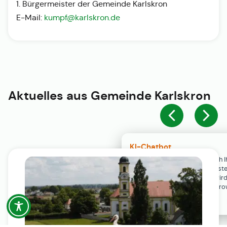
1. Bürgermeister der Gemeinde Karlskron
E-Mail:
kumpf@karlskron.de
Aktuelles aus
Gemeinde Karlskron
KI-Chatbot
Der KI-Chatbot steht erst nach I
Einwilligung in den Cookie-Einste
Verfügung. Der Chat-Verlauf wir
ausschließlich lokal in Ihrem Br
gespeichert.