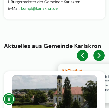
1. Bürgermeister der Gemeinde Karlskron
E-Mail:
kumpf@karlskron.de
Aktuelles aus
Gemeinde Karlskron
KI-Chatbot
Der KI-Chatbot steht erst nach I
Einwilligung in den Cookie-Einste
Verfügung. Der Chat-Verlauf wir
ausschließlich lokal in Ihrem Br
gespeichert.