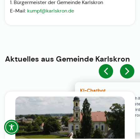
1. Bürgermeister der Gemeinde Karlskron
E-Mail:
kumpf@karlskron.de
Aktuelles aus
Gemeinde Karlskron
KI-Chatbot
Der KI-Chatbot steht erst nach I
Einwilligung in den Cookie-Einste
Verfügung. Der Chat-Verlauf wir
ausschließlich lokal in Ihrem Br
gespeichert.