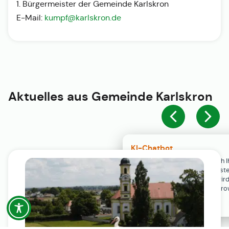
1. Bürgermeister der Gemeinde Karlskron
E-Mail:
kumpf@karlskron.de
Aktuelles aus
Gemeinde Karlskron
KI-Chatbot
Der KI-Chatbot steht erst nach I
Einwilligung in den Cookie-Einste
Verfügung. Der Chat-Verlauf wir
ausschließlich lokal in Ihrem Br
gespeichert.