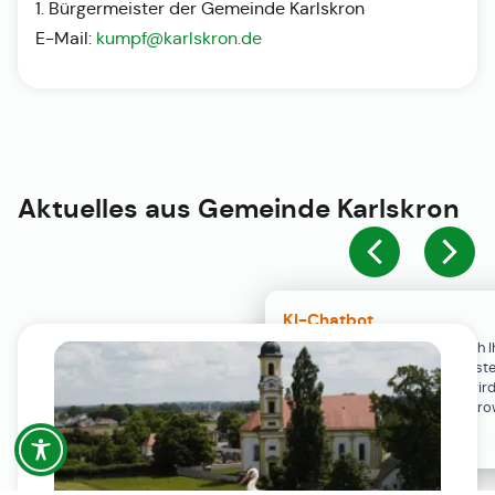
1. Bürgermeister der Gemeinde Karlskron
E-Mail:
kumpf@karlskron.de
Aktuelles aus
Gemeinde Karlskron
KI-Chatbot
Der KI-Chatbot steht erst nach I
Einwilligung in den Cookie-Einste
Verfügung. Der Chat-Verlauf wir
ausschließlich lokal in Ihrem Br
gespeichert.