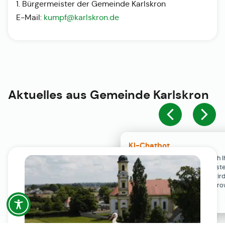
1. Bürgermeister der Gemeinde Karlskron
E-Mail:
kumpf@karlskron.de
Aktuelles aus
Gemeinde Karlskron
KI-Chatbot
Der KI-Chatbot steht erst nach I
Einwilligung in den Cookie-Einste
Verfügung. Der Chat-Verlauf wir
ausschließlich lokal in Ihrem Br
gespeichert.