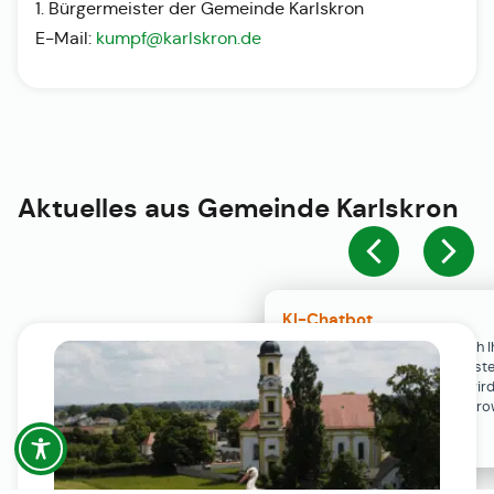
1. Bürgermeister der Gemeinde Karlskron
E-Mail:
kumpf@karlskron.de
Aktuelles aus
Gemeinde Karlskron
KI-Chatbot
Der KI-Chatbot steht erst nach I
Einwilligung in den Cookie-Einste
Verfügung. Der Chat-Verlauf wir
ausschließlich lokal in Ihrem Br
gespeichert.