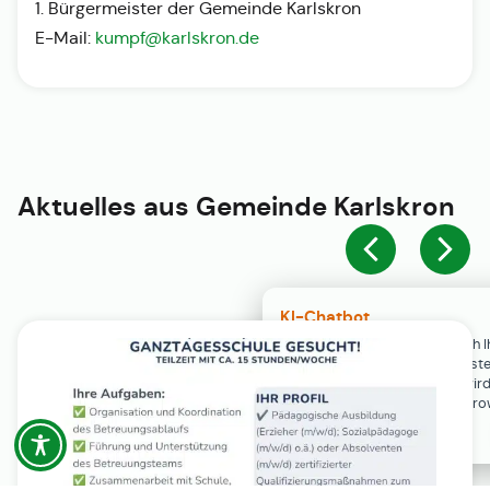
1. Bürgermeister der Gemeinde Karlskron
E-Mail:
kumpf@karlskron.de
Aktuelles aus
Gemeinde Karlskron
KI-Chatbot
Der KI-Chatbot steht erst nach I
Einwilligung in den Cookie-Einste
Verfügung. Der Chat-Verlauf wir
ausschließlich lokal in Ihrem Br
gespeichert.