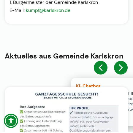
1. Bürgermeister der Gemeinde Karlskron
E-Mail:
kumpf@karlskron.de
Aktuelles aus
Gemeinde Karlskron
KI-Chatbot
Der KI-Chatbot steht erst nach I
Einwilligung in den Cookie-Einste
Verfügung. Der Chat-Verlauf wir
ausschließlich lokal in Ihrem Br
gespeichert.