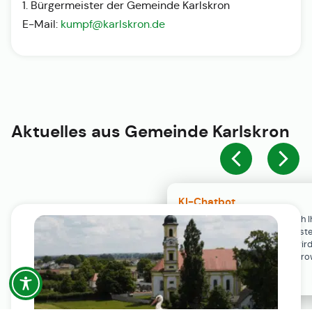
1. Bürgermeister der Gemeinde Karlskron
E-Mail:
kumpf@karlskron.de
Aktuelles aus
Gemeinde Karlskron
KI-Chatbot
Der KI-Chatbot steht erst nach I
Einwilligung in den Cookie-Einste
Verfügung. Der Chat-Verlauf wir
ausschließlich lokal in Ihrem Br
gespeichert.