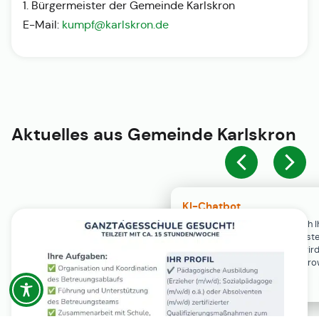
1. Bürgermeister der Gemeinde Karlskron
E-Mail:
kumpf@karlskron.de
Aktuelles aus
Gemeinde Karlskron
KI-Chatbot
Der KI-Chatbot steht erst nach I
Einwilligung in den Cookie-Einste
Verfügung. Der Chat-Verlauf wir
ausschließlich lokal in Ihrem Br
gespeichert.