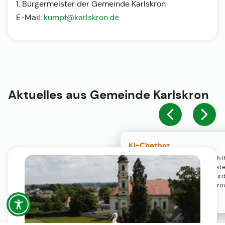
1. Bürgermeister der Gemeinde Karlskron
E-Mail:
kumpf@karlskron.de
Aktuelles aus
Gemeinde Karlskron
KI-Chatbot
Der KI-Chatbot steht erst nach I
Einwilligung in den Cookie-Einste
Verfügung. Der Chat-Verlauf wir
ausschließlich lokal in Ihrem Br
gespeichert.