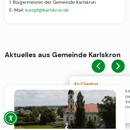
1. Bürgermeister der Gemeinde Karlskron
E-Mail:
kumpf@karlskron.de
Aktuelles aus
Gemeinde Karlskron
KI-Chatbot
Der KI-Chatbot steht erst nach I
Einwilligung in den Cookie-Einste
Verfügung. Der Chat-Verlauf wir
ausschließlich lokal in Ihrem Br
gespeichert.