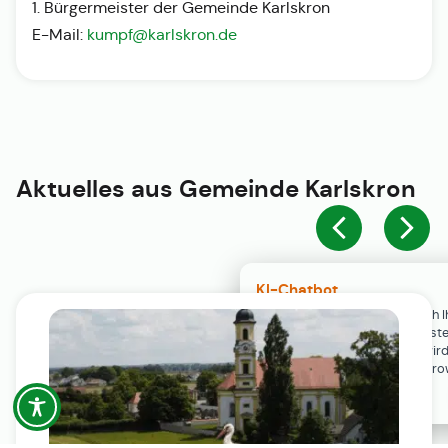
1. Bürgermeister der Gemeinde Karlskron
E-Mail:
kumpf@karlskron.de
Aktuelles aus
Gemeinde Karlskron
KI-Chatbot
Der KI-Chatbot steht erst nach I
Einwilligung in den Cookie-Einste
Verfügung. Der Chat-Verlauf wir
ausschließlich lokal in Ihrem Br
gespeichert.