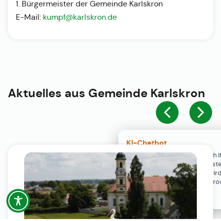
1. Bürgermeister der Gemeinde Karlskron
E-Mail:
kumpf@karlskron.de
Aktuelles aus
Gemeinde Karlskron
KI-Chatbot
Der KI-Chatbot steht erst nach I
Einwilligung in den Cookie-Einste
Verfügung. Der Chat-Verlauf wir
ausschließlich lokal in Ihrem Br
gespeichert.