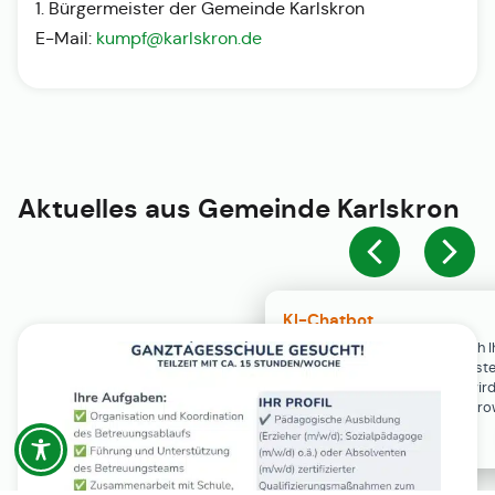
1. Bürgermeister der Gemeinde Karlskron
E-Mail:
kumpf@karlskron.de
Aktuelles aus
Gemeinde Karlskron
KI-Chatbot
Der KI-Chatbot steht erst nach I
Einwilligung in den Cookie-Einste
Verfügung. Der Chat-Verlauf wir
ausschließlich lokal in Ihrem Br
gespeichert.