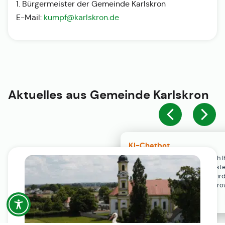
1. Bürgermeister der Gemeinde Karlskron
E-Mail:
kumpf@karlskron.de
Aktuelles aus
Gemeinde Karlskron
KI-Chatbot
Der KI-Chatbot steht erst nach I
Einwilligung in den Cookie-Einste
Verfügung. Der Chat-Verlauf wir
ausschließlich lokal in Ihrem Br
gespeichert.