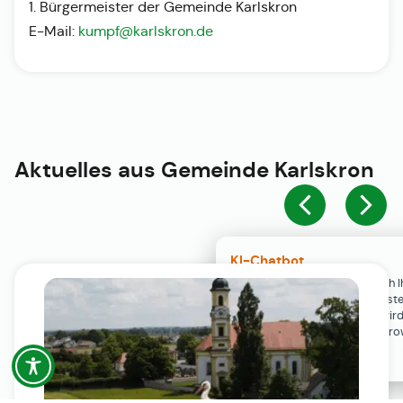
1. Bürgermeister der Gemeinde Karlskron
E-Mail:
kumpf@karlskron.de
Aktuelles aus
Gemeinde Karlskron
KI-Chatbot
Der KI-Chatbot steht erst nach I
Einwilligung in den Cookie-Einste
Verfügung. Der Chat-Verlauf wir
ausschließlich lokal in Ihrem Br
gespeichert.