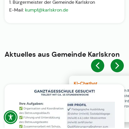
1. Bürgermeister der Gemeinde Karlskron
E-Mail:
kumpf@karlskron.de
Aktuelles aus
Gemeinde Karlskron
KI-Chatbot
Der KI-Chatbot steht erst nach I
Einwilligung in den Cookie-Einste
Verfügung. Der Chat-Verlauf wir
ausschließlich lokal in Ihrem Br
gespeichert.