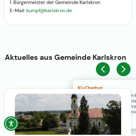
1. Bürgermeister der Gemeinde Karlskron
E-Mail:
kumpf@karlskron.de
Aktuelles aus
Gemeinde Karlskron
KI-Chatbot
Der KI-Chatbot steht erst nach I
Einwilligung in den Cookie-Einste
Verfügung. Der Chat-Verlauf wir
ausschließlich lokal in Ihrem Br
gespeichert.