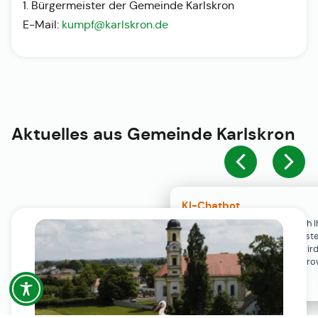
1. Bürgermeister der Gemeinde Karlskron
E-Mail:
kumpf@karlskron.de
Aktuelles aus
Gemeinde Karlskron
KI-Chatbot
Der KI-Chatbot steht erst nach I
Einwilligung in den Cookie-Einste
Verfügung. Der Chat-Verlauf wir
ausschließlich lokal in Ihrem Br
gespeichert.