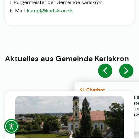
1. Bürgermeister der Gemeinde Karlskron
E-Mail:
kumpf@karlskron.de
Aktuelles aus
Gemeinde Karlskron
KI-Chatbot
Der KI-Chatbot steht erst nach I
Einwilligung in den Cookie-Einste
Verfügung. Der Chat-Verlauf wir
ausschließlich lokal in Ihrem Br
gespeichert.