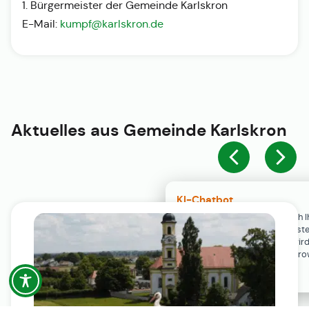
1. Bürgermeister der Gemeinde Karlskron
E-Mail:
kumpf@karlskron.de
Aktuelles aus
Gemeinde Karlskron
KI-Chatbot
Der KI-Chatbot steht erst nach I
Einwilligung in den Cookie-Einste
Verfügung. Der Chat-Verlauf wir
ausschließlich lokal in Ihrem Br
gespeichert.