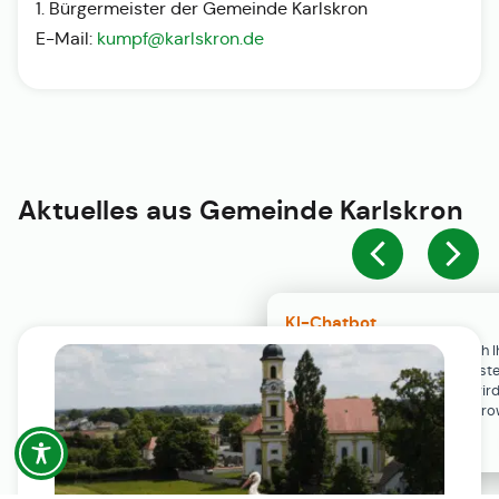
1. Bürgermeister der Gemeinde Karlskron
E-Mail:
kumpf@karlskron.de
Aktuelles aus
Gemeinde Karlskron
KI-Chatbot
Der KI-Chatbot steht erst nach I
Einwilligung in den Cookie-Einste
Verfügung. Der Chat-Verlauf wir
ausschließlich lokal in Ihrem Br
gespeichert.