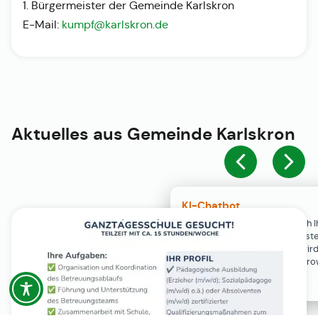
1. Bürgermeister der Gemeinde Karlskron
E-Mail:
kumpf@karlskron.de
Aktuelles aus
Gemeinde Karlskron
KI-Chatbot
Der KI-Chatbot steht erst nach I
Einwilligung in den Cookie-Einste
Verfügung. Der Chat-Verlauf wir
ausschließlich lokal in Ihrem Br
gespeichert.