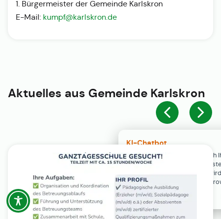
1. Bürgermeister der Gemeinde Karlskron
E-Mail:
kumpf@karlskron.de
Aktuelles aus
Gemeinde Karlskron
KI-Chatbot
Der KI-Chatbot steht erst nach I
Einwilligung in den Cookie-Einste
Verfügung. Der Chat-Verlauf wir
ausschließlich lokal in Ihrem Br
gespeichert.