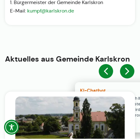
1. Bürgermeister der Gemeinde Karlskron
E-Mail:
kumpf@karlskron.de
Aktuelles aus
Gemeinde Karlskron
KI-Chatbot
Der KI-Chatbot steht erst nach I
Einwilligung in den Cookie-Einste
Verfügung. Der Chat-Verlauf wir
ausschließlich lokal in Ihrem Br
gespeichert.