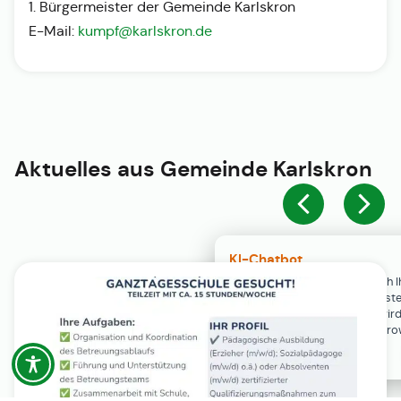
1. Bürgermeister der Gemeinde Karlskron
E-Mail:
kumpf@karlskron.de
Aktuelles aus
Gemeinde Karlskron
KI-Chatbot
Der KI-Chatbot steht erst nach I
Einwilligung in den Cookie-Einste
Verfügung. Der Chat-Verlauf wir
ausschließlich lokal in Ihrem Br
gespeichert.