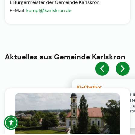
1. Bürgermeister der Gemeinde Karlskron
E-Mail:
kumpf@karlskron.de
Aktuelles aus
Gemeinde Karlskron
KI-Chatbot
Der KI-Chatbot steht erst nach I
Einwilligung in den Cookie-Einste
Verfügung. Der Chat-Verlauf wir
ausschließlich lokal in Ihrem Br
gespeichert.