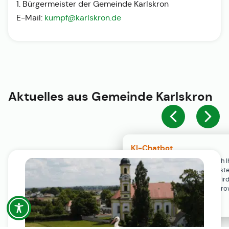
1. Bürgermeister der Gemeinde Karlskron
E-Mail:
kumpf@karlskron.de
Aktuelles aus
Gemeinde Karlskron
KI-Chatbot
Der KI-Chatbot steht erst nach I
Einwilligung in den Cookie-Einste
Verfügung. Der Chat-Verlauf wir
ausschließlich lokal in Ihrem Br
gespeichert.