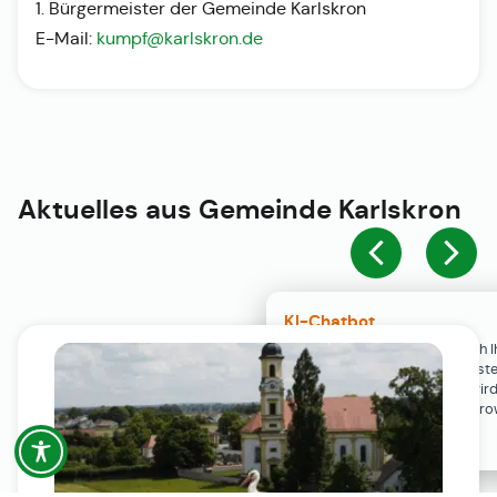
1. Bürgermeister der Gemeinde Karlskron
E-Mail:
kumpf@karlskron.de
Aktuelles aus
Gemeinde Karlskron
KI-Chatbot
Der KI-Chatbot steht erst nach I
Einwilligung in den Cookie-Einste
Verfügung. Der Chat-Verlauf wir
ausschließlich lokal in Ihrem Br
gespeichert.