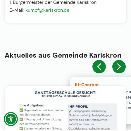
1. Bürgermeister der Gemeinde Karlskron
E-Mail:
kumpf@karlskron.de
Aktuelles aus
Gemeinde Karlskron
KI-Chatbot
Der KI-Chatbot steht erst nach I
Einwilligung in den Cookie-Einste
Verfügung. Der Chat-Verlauf wir
ausschließlich lokal in Ihrem Br
gespeichert.