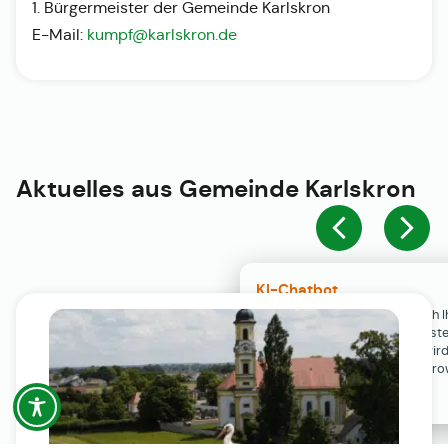
1. Bürgermeister der Gemeinde Karlskron
E-Mail:
kumpf@karlskron.de
Aktuelles aus
Gemeinde Karlskron
KI-Chatbot
Der KI-Chatbot steht erst nach I
Einwilligung in den Cookie-Einste
Verfügung. Der Chat-Verlauf wir
ausschließlich lokal in Ihrem Br
gespeichert.