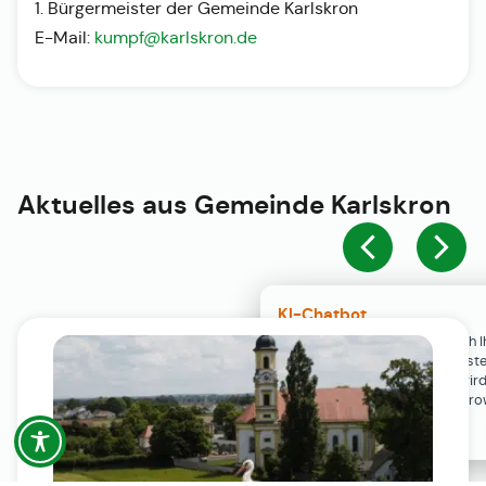
1. Bürgermeister der Gemeinde Karlskron
E-Mail:
kumpf@karlskron.de
Aktuelles aus
Gemeinde Karlskron
KI-Chatbot
Der KI-Chatbot steht erst nach I
Einwilligung in den Cookie-Einste
Verfügung. Der Chat-Verlauf wir
ausschließlich lokal in Ihrem Br
gespeichert.