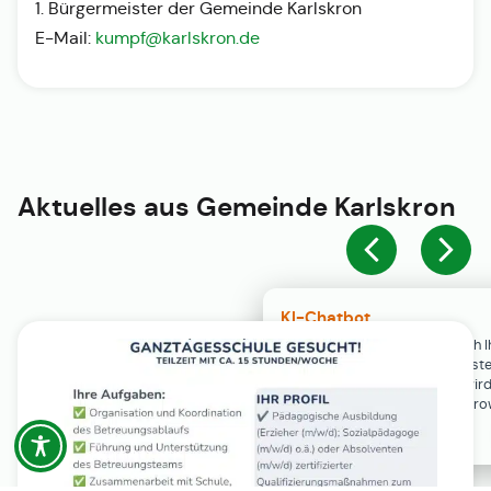
1. Bürgermeister der Gemeinde Karlskron
E-Mail:
kumpf@karlskron.de
Aktuelles aus
Gemeinde Karlskron
KI-Chatbot
Der KI-Chatbot steht erst nach I
Einwilligung in den Cookie-Einste
Verfügung. Der Chat-Verlauf wir
ausschließlich lokal in Ihrem Br
gespeichert.