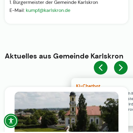
1. Bürgermeister der Gemeinde Karlskron
E-Mail:
kumpf@karlskron.de
Aktuelles aus
Gemeinde Karlskron
KI-Chatbot
Der KI-Chatbot steht erst nach I
Einwilligung in den Cookie-Einste
Verfügung. Der Chat-Verlauf wir
ausschließlich lokal in Ihrem Br
gespeichert.