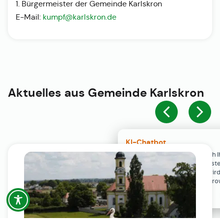
1. Bürgermeister der Gemeinde Karlskron
E-Mail:
kumpf@karlskron.de
Aktuelles aus
Gemeinde Karlskron
KI-Chatbot
Der KI-Chatbot steht erst nach I
Einwilligung in den Cookie-Einste
Verfügung. Der Chat-Verlauf wir
ausschließlich lokal in Ihrem Br
gespeichert.