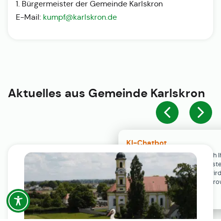
1. Bürgermeister der Gemeinde Karlskron
E-Mail:
kumpf@karlskron.de
Aktuelles aus
Gemeinde Karlskron
KI-Chatbot
Der KI-Chatbot steht erst nach I
Einwilligung in den Cookie-Einste
Verfügung. Der Chat-Verlauf wir
ausschließlich lokal in Ihrem Br
gespeichert.