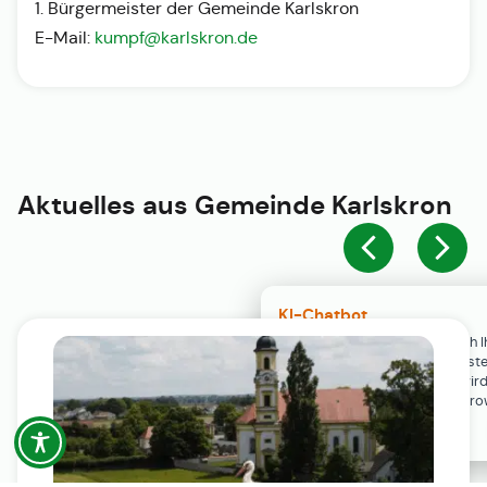
1. Bürgermeister der Gemeinde Karlskron
E-Mail:
kumpf@karlskron.de
Aktuelles aus
Gemeinde Karlskron
KI-Chatbot
Der KI-Chatbot steht erst nach I
Einwilligung in den Cookie-Einste
Verfügung. Der Chat-Verlauf wir
ausschließlich lokal in Ihrem Br
gespeichert.