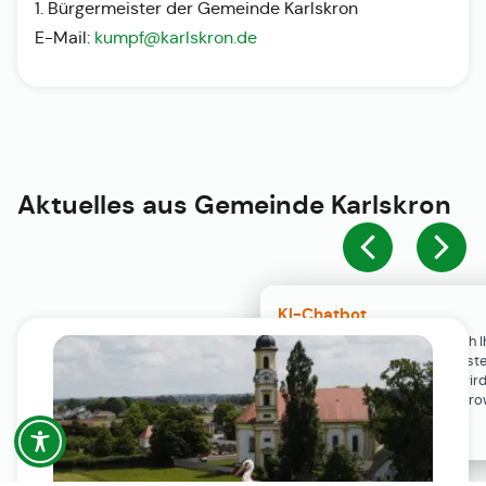
1. Bürgermeister der Gemeinde Karlskron
E-Mail:
kumpf@karlskron.de
Aktuelles aus
Gemeinde Karlskron
KI-Chatbot
Der KI-Chatbot steht erst nach I
Einwilligung in den Cookie-Einste
Verfügung. Der Chat-Verlauf wir
ausschließlich lokal in Ihrem Br
gespeichert.