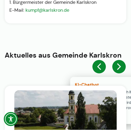
1. Bürgermeister der Gemeinde Karlskron
E-Mail:
kumpf@karlskron.de
Aktuelles aus
Gemeinde Karlskron
KI-Chatbot
Der KI-Chatbot steht erst nach I
Einwilligung in den Cookie-Einste
Verfügung. Der Chat-Verlauf wir
ausschließlich lokal in Ihrem Br
gespeichert.