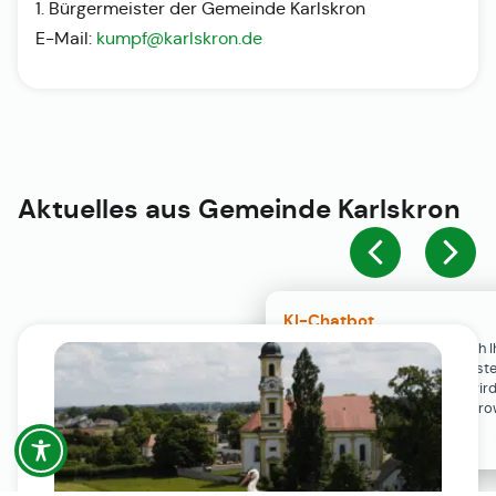
1. Bürgermeister der Gemeinde Karlskron
E-Mail:
kumpf@karlskron.de
Aktuelles aus
Gemeinde Karlskron
KI-Chatbot
Der KI-Chatbot steht erst nach I
Einwilligung in den Cookie-Einste
Verfügung. Der Chat-Verlauf wir
ausschließlich lokal in Ihrem Br
gespeichert.