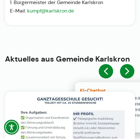
1. Bürgermeister der Gemeinde Karlskron
E-Mail:
kumpf@karlskron.de
Aktuelles aus
Gemeinde Karlskron
KI-Chatbot
Der KI-Chatbot steht erst nach I
Einwilligung in den Cookie-Einste
Verfügung. Der Chat-Verlauf wir
ausschließlich lokal in Ihrem Br
gespeichert.